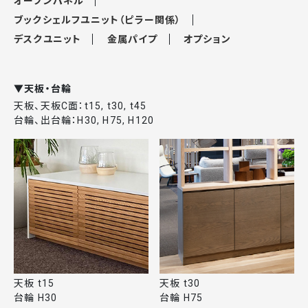
オープンパネル
ブックシェルフユニット（ピラー関係）
デスクユニット
金属パイプ
オプション
▼天板・台輪
天板、天板C面：t15, t30, t45
台輪、出台輪：H30, H75, H120
天板 t15
天板 t30
台輪 H30
台輪 H75