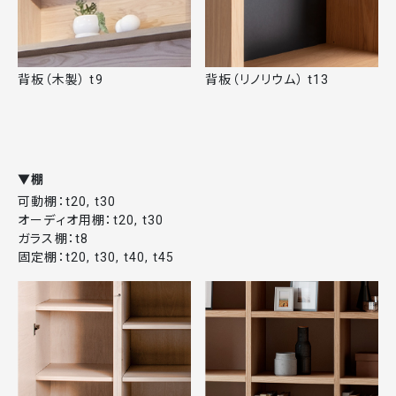
背板（木製） t9
背板（リノリウム） t13
▼棚
可動棚：t20, t30
オーディオ用棚：t20, t30
ガラス棚：t8
固定棚：t20, t30, t40, t45