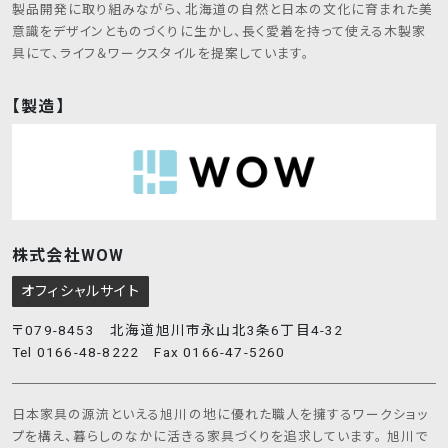
す。）
製品開発に取り組みながら、北海道の自然と日本の文化に育まれた美
意識をデザインとものづくりに生かし、長く愛着を持って使える木製家
5.
その他、何らかの理由でお客様へ連絡する必
具にて、ライフ＆ワークスタイルを提案しています。
要が生じたときのため
【当社および関連会社での共同利用について】
【製造】
当社および当社の関連グループ会社では、お客様へより
良いサービスを提供するためにお客様よりご提供いただ
いた個人情報を、共同で利用させていただく場合があり
ます。
また、当社および当社の関連グループ会社の取り扱う商
品・各種サービス等に関する情報を電子メールまたはダ
イレクトメール等でお客様にご提供させていただく場合が
株式会社WOW
ありますが、このような情報提供を希望されないお客様
につきましては、そのお申し出により情報提供を中止いた
オフィシャルサイト
します。
〒079-8453 北海道旭川市永山北3条6丁目4-32
4．個人情報の提供・開示について
Tel 0166-48-8222 Fax 0166-47-5260
当社は、お客様からご提供いただいた個人情報を、以下に
該当する場合を除き、第三者に対し提供または開示しま
日本家具の源流といえる旭川の地に優れた職人を擁するワークショッ
せん。
プを構え、暮らしのなかに活きる家具づくりを追求しています。 旭川で