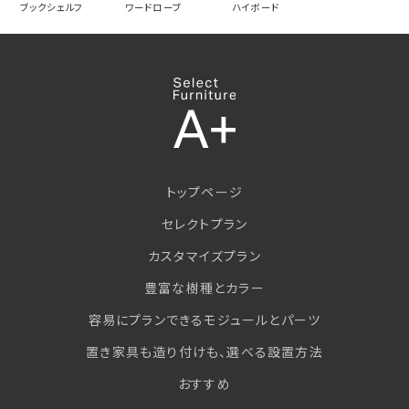
ブックシェルフ
ワードローブ
ハイボード
7．Cookie（クッキー）
Cookie（クッキー）は、利用者のサイト閲覧履歴を、利用
者のコンピュータに保存しておく仕組みです。
利用者はCookie（クッキー）を無効にすることで収集を拒
否することができますので、お使いのブラウザの設定をご
確認ください。ただし、Cookie（クッキー）を拒否した場
合、当サイトのいくつかのサービス・機能が正しく動作し
ない場合があります。
トップページ
8．アクセス解析
当サイトでは、サイトの分析と改善のためにGoogleが提
セレクトプラン
供している「Google アナリティクス」を利用しています。
カスタマイズプラン
このサービスは、トラフィックデータの収集のために
Cookie（クッキー）を使用しています。トラフィックデータ
豊富な樹種とカラー
は匿名で収集されており、個人を特定するものではあり
ません。
容易にプランできるモジュールとパーツ
置き家具も造り付けも、選べる設置方法
9．広告配信
当サイトは、第三者配信の広告サービス「Google アドセ
おすすめ
ンス」を利用しています。