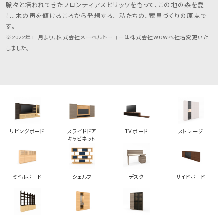
1.
ご本人の同意がある場合
脈々と培われてきたフロンティアスピリッツをもって、この地の森を愛
し、木の声を傾けるころから発想する。 私たちの、家具づくりの原点で
2.
法的な命令等により個人情報の開示が求めら
す。
れた場合
※2022年11月より、株式会社メーベルトーコーは株式会社WOWへ社名変更いた
しました。
5．お客様からの個人情報に関する開示・訂正・削除の請
求について
当社は、お客様より個人情報の開示・訂正・削除等のご依
頼があった場合は、当社所定の手続に従い、ご依頼者が
本人または代理人であることを確認させていただいたう
えで、合理的な範囲で速やかに対応いたします。
リビングボード
スライドドア
TVボード
ストレージ
6．セキュリティ
キャビネット
当サイトは、個人情報の正確性及び安全確保のために、
セキュリティ対策を徹底し、個人情報の漏洩、改ざん、不
正アクセスなどの危険については、必要かつ適切なレベ
ミドルボード
シェルフ
デスク
サイドボード
ルの安全対策を実施します。
当サイトは、第三者に重要な情報を読み取られたり、改ざ
んされたりすることを防ぐために、SSLによる暗号化を使
用しております。