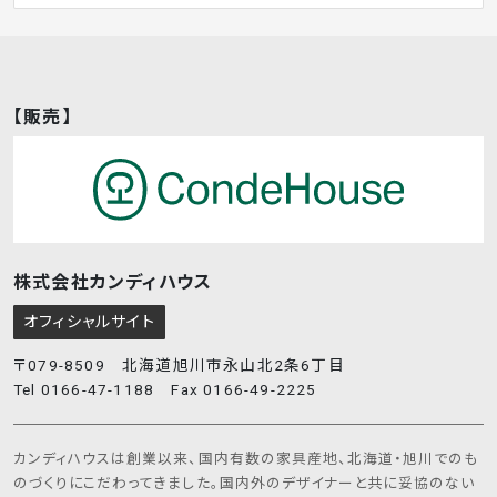
いただけない場合には、一部商品・サービス等を適切に
提供できない場合があることをあらかじめご了承くださ
い。）
3．個人情報の利用目的について
【販売】
当社ホームページでは、お客様よりご提供いただいた個
人情報を、以下の目的により、利用させていただきます。以
下の利用目的の範囲を超えた取り扱いはいたしません。
1.
お客様からのお問い合わせにお答えするため
2.
お客様からお問い合わせのあった商品・各種
株式会社カンディハウス
サービス等の資料送付のため
オフィシャルサイト
3.
お客様からお申し込みいただいた商品・各種
サービス等を適切にご提供するため
〒079-8509 北海道旭川市永山北2条6丁目
4.
お客様に対し、当社および当社の関連グルー
Tel 0166-47-1188 Fax 0166-49-2225
プ会社にて取り扱う商品・各種サービス等の
有用な情報をご提供するため（このような情
報提供を希望されないお客様につきましては、
カンディハウスは創業以来、国内有数の家具産地、北海道・旭川でのも
そのお申し出により情報提供を中止いたしま
のづくりにこだわってきました。国内外のデザイナーと共に妥協のない