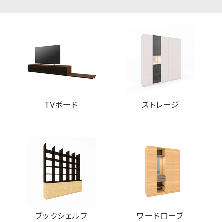
5．お客様からの個人情報に関する開示・訂正・削除の請求
当社は、お客様より個人情報の開示・訂正・削除等のご依
続に従い、ご依頼者が本人または代理人であることを確認
な範囲で速やかに対応いたします。
6．セキュリティ
当サイトは、個人情報の正確性及び安全確保のために、セキ
報の漏洩、改ざん、不正アクセスなどの危険については、
TVボード
ストレージ
を実施します。
当サイトは、第三者に重要な情報を読み取られたり、改ざん
SSLによる暗号化を使用しております。
7．Cookie（クッキー）
Cookie（クッキー）は、利用者のサイト閲覧履歴を、利用
組みです。
利用者はCookie（クッキー）を無効にすることで収集を拒
いのブラウザの設定をご確認ください。ただし、Cookie（
のいくつかのサービス・機能が正しく動作しない場合があり
ブックシェルフ
ワードローブ