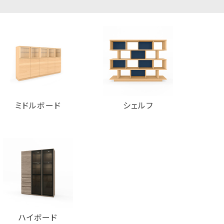
について
頼があった場合は、当社所定の手
させていただいたうえで、合理的
ュリティ対策を徹底し、個人情
必要かつ適切なレベルの安全対策
ミドルボード
シェルフ
されたりすることを防ぐために、
者のコンピュータに保存しておく仕
否することができますので、お使
クッキー）を拒否した場合、当サイト
ます。
ハイボード