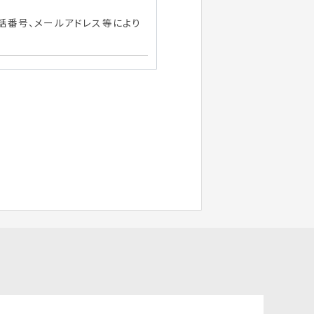
話番号、メールアドレス等により
適切に提供するために必要な範
す。取得にあたっては、あらかじ
ます。（なお、お客様より個人情
を適切に提供できない場合があ
報を、以下の目的により、利用
いはいたしません。
ービス等の資料送付のため
ービス等を適切にご提供するた