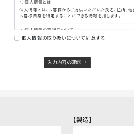
1．個人情報とは
個人情報とは、お客様からご提供いただいた氏名、住所、電
お客様自身を特定することができる情報を指します。
2．個人情報の取得について
当社ホームページでは、お客様へ商品・各種サービス等を
個人情報の取り扱いについて同意する
囲で、お客様の個人情報を取得させていただくことがありま
め利用目的を明示した上で、適正かつ公正な手段により行い
報をご提供いただけない場合には、一部商品・サービス等
ることをあらかじめご了承ください。）
入力内容の確認
3．個人情報の利用目的について
当社ホームページでは、お客様よりご提供いただいた個人情
させていただきます。以下の利用目的の範囲を超えた取り扱
1.
お客様からのお問い合わせにお答えするため
2.
お客様からお問い合わせのあった商品・各種サ
【製造】
3.
お客様からお申し込みいただいた商品・各種サ
め