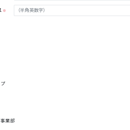
ス
※
プ
プ
プ
プ
ップ
プ
ト事業部