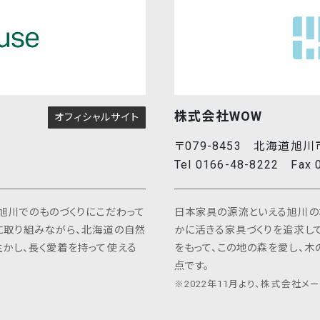
4.
お客様に対し、当社および当社の関連グループ会
ビス等の有用な情報をご提供するため（このよ
客様につきましては、そのお申し出により情報提
5.
その他、何らかの理由でお客様へ連絡する必要
【当社および関連会社での共同利用について】
株式会社WOW
当社および当社の関連グループ会社では、お客様へより良
オフィシャルサイト
客様よりご提供いただいた個人情報を、共同で利用させてい
また、当社および当社の関連グループ会社の取り扱う商品
〒079-8453 北海道旭川
電子メールまたはダイレクトメール等でお客様にご提供させ
Tel 0166-48-8222 Fax 
このような情報提供を希望されないお客様につきましては
中止いたします。
旭川でのものづくりにこだわって
日本家具の源流といえる旭川の
4．個人情報の提供・開示について
に取り組みながら、北海道の自然
かに活きる家具づくりを追求して
当社は、お客様からご提供いただいた個人情報を、以下に
かし、長く愛着を持って使える
をもって、この地の森を愛し、木
し提供または開示しません。
点です。
1.
ご本人の同意がある場合
※2022年11月より、株式会社
2.
法的な命令等により個人情報の開示が求められ