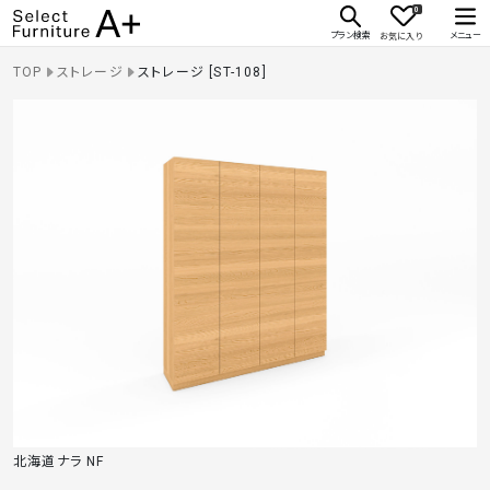
0
Select Furniture A+
プラン検索
メニュー
お気に入り
TOP
ストレージ
ストレージ [ST-108]
北海道ナラ NF