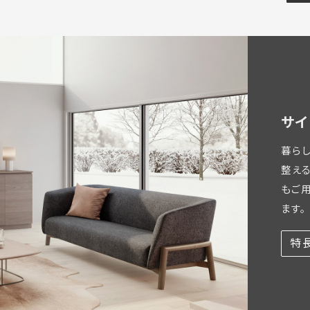
サイ
暮ら
整え
もご
ます。
特