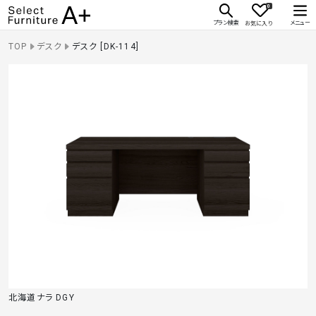
0
Select Furniture A+
プラン検索
メニュー
お気に入り
TOP
デスク
デスク [DK-114]
北海道ナラ DGY