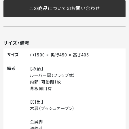
この商品についてのお問い合わせ
サイズ・備考
サイズ
巾1500 × 奥行450 × 高さ405
備考
【収納】
ルーバー扉（フラップ式）
内部：可動棚1枚
背板開口有
【引出】
木扉（プッシュオープン）
金属脚
通線孔